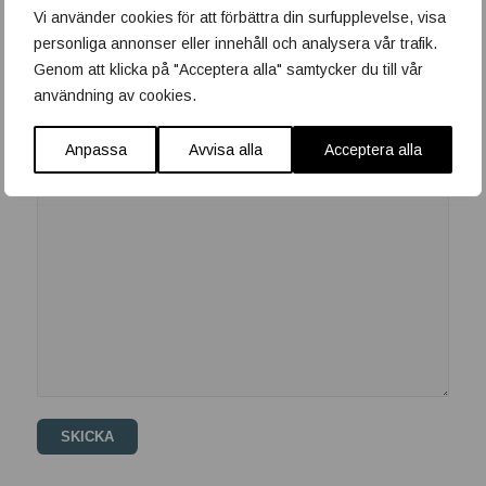
Vi använder cookies för att förbättra din surfupplevelse, visa
personliga annonser eller innehåll och analysera vår trafik.
Jag är intresserad av
Genom att klicka på "Acceptera alla" samtycker du till vår
Badrumsrenovering
Värmesystem
användning av cookies.
Nybyggnad/ombyggnad
Service
Anpassa
Avvisa alla
Acceptera alla
Meddelande
*