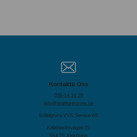
Kontakta Oss
036-14 16 29
info@stahlgrensvvs.se
Ståhlgrens VVS Service AB
Källebacksvägen 15
554 75 Jönköping