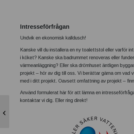
Intresseförfrågan
Undvik en ekonomisk kalldusch!
Kanske vill du installera en ny toalettstol eller varför i
i köket? Kanske ska badrummet renoveras eller funder
värmeanläggning? Eller ska drömhuset äntligen bygg
projekt – hör av dig till oss. Vi berättar gärna om vad v
med i ditt projekt. Oavsett omfattning av projekt – finn
Använd formulerat här för att lämna en intresseförfråg
kontaktar vi dig. Eller ring direkt!
Ny wc-stol installerad
för 6.950:-*