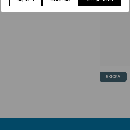
Meddelande
*