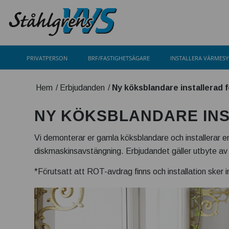
PRIVATPERSON
BRF/FASTIGHETSÄGARE
INSTALLERA VÄRMES
Hem
/
Erbjudanden
/
Ny köksblandare installerad f
NY KÖKSBLANDARE INST
Vi demonterar er gamla köksblandare och installerar 
diskmaskinsavstängning. Erbjudandet gäller utbyte av
*Förutsatt att ROT-avdrag finns och installation sker 