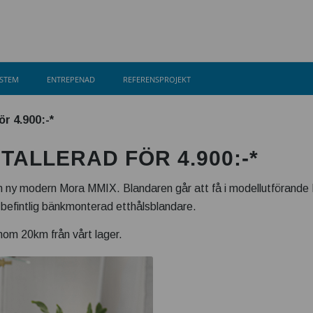
YSTEM
ENTREPENAD
REFERENSPROJEKT
ör 4.900:-*
ALLERAD FÖR 4.900:-*
en ny modern Mora MMIX. Blandaren går att få i modellutförande 
 befintlig bänkmonterad etthålsblandare.
inom 20km från vårt lager.