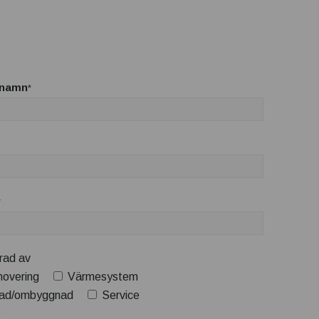
rnamn
*
*
erad av
overing
Värmesystem
ad/ombyggnad
Service