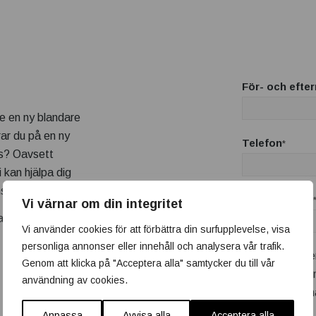
För- och efte
nte en ny blandare
ar du på en ny
Telefon
*
as? Oavsett
i kan hjälpa dig
s vi där.
E-postadress
Vi värnar om din integritet
an – så
Vi använder cookies för att förbättra din surfupplevelse, visa
personliga annonser eller innehåll och analysera vår trafik.
Jag är intress
Genom att klicka på "Acceptera alla" samtycker du till vår
Badrumsren
användning av cookies.
Nybyggn
Anpassa
Avvisa alla
Acceptera alla